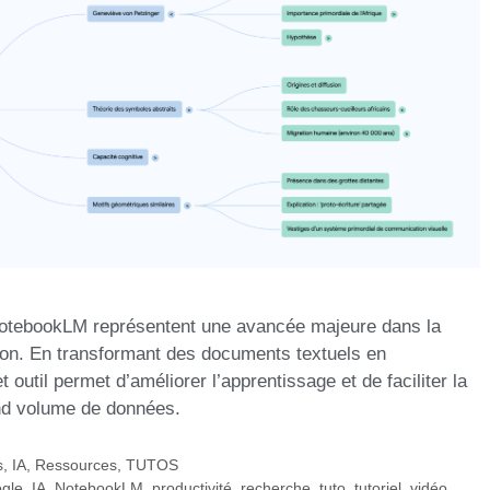
NotebookLM représentent une avancée majeure dans la
tion. En transformant des documents textuels en
t outil permet d’améliorer l’apprentissage et de faciliter la
nd volume de données.
s
,
IA
,
Ressources
,
TUTOS
gle
,
IA
,
NotebookLM
,
productivité
,
recherche
,
tuto
,
tutoriel
,
vidéo