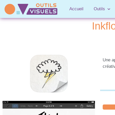
Accueil
Outils
Inkf
Une ap
créati