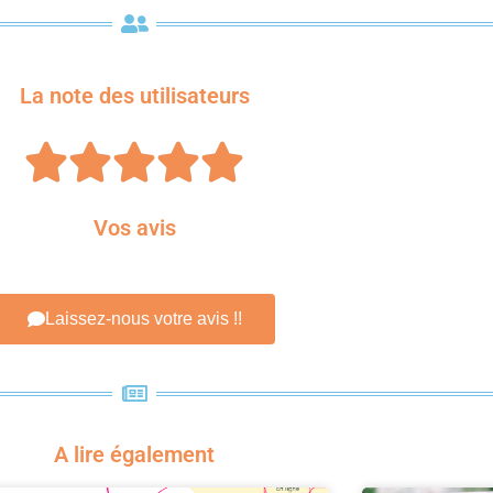
La note des utilisateurs





Vos avis
Laissez-nous votre avis !!
A lire également