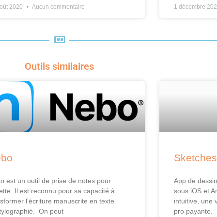
août 2020
Aucun commentaire
1 décembre 20
Outils similaires
ebo
Sketches
o est un outil de prise de notes pour
App de dessin
ette. Il est reconnu pour sa capacité à
sous iOS et An
nsformer l’écriture manuscrite en texte
intuitive, une
tylographié. On peut
pro payante.