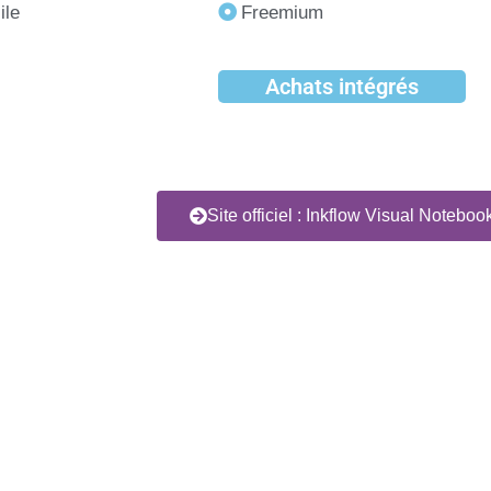
ile
Freemium
Achats intégrés
Site officiel : Inkflow Visual Noteboo