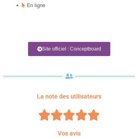
En ligne
Site officiel : Conceptboard
La note des utilisateurs





Vos avis