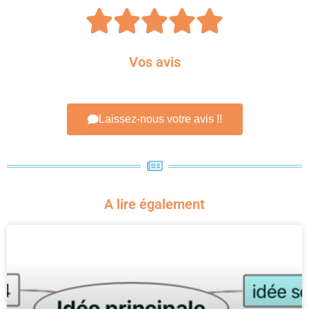





Vos avis
Laissez-nous votre avis !!
A lire également