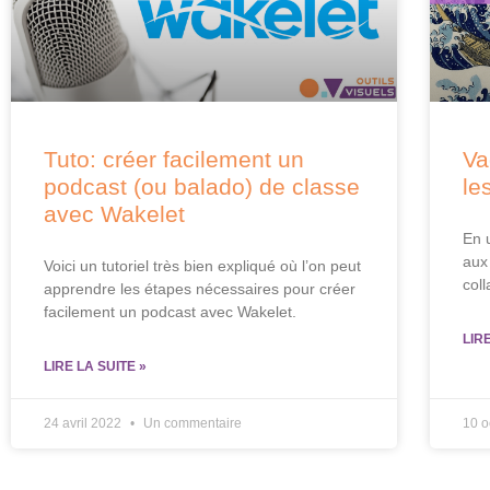
Tuto: créer facilement un
Va
podcast (ou balado) de classe
le
avec Wakelet
En 
aux
Voici un tutoriel très bien expliqué où l’on peut
coll
apprendre les étapes nécessaires pour créer
facilement un podcast avec Wakelet.
LIR
LIRE LA SUITE »
24 avril 2022
Un commentaire
10 o