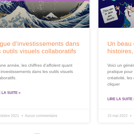
gue d’investissements dans
Un beau 
s outils visuels collaboratifs
histoires,
une année, les chiffres d’affolent quant
Voici un génér
 investissements dans les outils visuels
pratique pour 
aboratifs.
créativité, les
cliquer
E LA SUITE »
LIRE LA SUITE 
ctobre 2021
Aucun commentaire
15 mai 2022