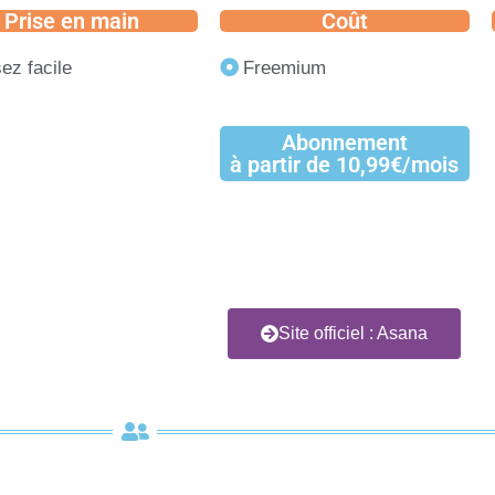
Prise en main
Coût
ez facile
Freemium
Abonnement
à partir de 10,99€/mois
Site officiel : Asana