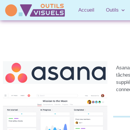
Accueil
Outils
Asana
tâches
supplé
connec