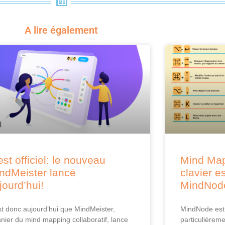
A lire également
est officiel: le nouveau
Mind Map
ndMeister lancé
clavier e
jourd’hui!
MindNod
st donc aujourd’hui que MindMeister,
MindNode est 
nnier du mind mapping collaboratif, lance
particulièreme