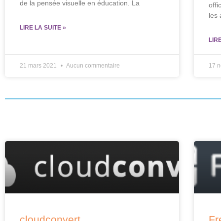
de la pensée visuelle en éducation. La
offi
les
LIRE LA SUITE »
LIR
21 mars 2021
Aucun commentaire
17 
cloudconvert
Fr