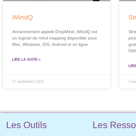
iMindQ
St
Anciennement appelé DropMind, iMindQ est
Str
un logiciel de mind mapping disponible sous
pic
Mac, Windows, iOS, Android et en ligne.
gra
500
LIRE LA SUITE »
LIR
17 septembre 2021
1 ma
Les Outils
Les Resso