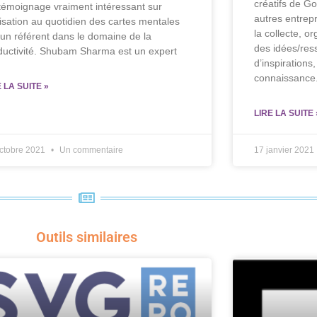
créatifs de Goo
témoignage vraiment intéressant sur
autres entrepr
ilisation au quotidien des cartes mentales
la collecte, o
 un référent dans le domaine de la
des idées/res
ductivité. Shubam Sharma est un expert
d’inspirations,
connaissance
E LA SUITE »
LIRE LA SUITE 
ctobre 2021
Un commentaire
17 janvier 2021
Outils similaires