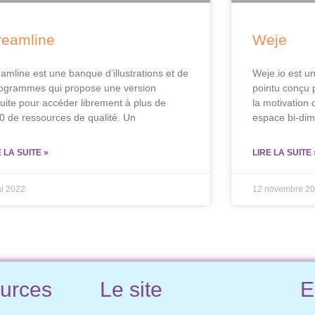
reamline
Weje
eamline est une banque d’illustrations et de
Weje.io est un
togrammes qui propose une version
pointu conçu p
tuite pour accéder librement à plus de
la motivation 
0 de ressources de qualité. Un
espace bi-dime
E LA SUITE »
LIRE LA SUITE 
i 2022
12 novembre 2
urces
Le site
E