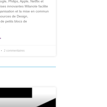
gle, Philips, Apple, Netflix et
ises innovantes Milanote facilite
rganisation et la mise en commun
sources de Design,
 de petits blocs de
.
»
2 commentaires