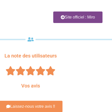
Site officiel : Miro
La note des utilisateurs





Vos avis
Laissez-nous votre avis !!