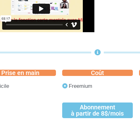
Prise en main
Coût
icile
Freemium
Abonnement
à partir de 8$/mois