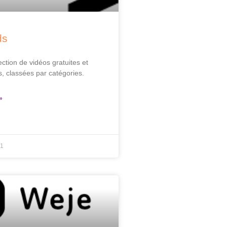
ds
ection de vidéos gratuites et
ts, classées par catégories.
»
21