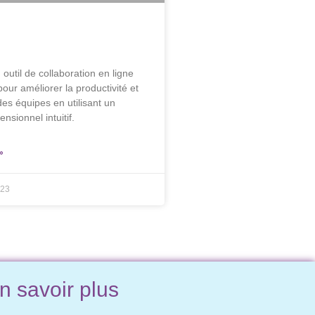
 outil de collaboration en ligne
our améliorer la productivité et
des équipes en utilisant un
nsionnel intuitif.
»
023
n savoir plus