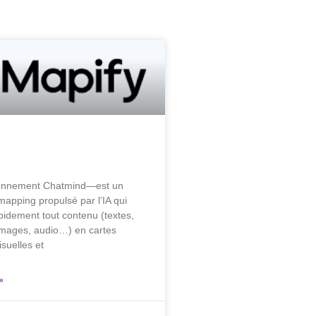
ennement Chatmind—est un
mapping propulsé par l’IA qui
pidement tout contenu (textes,
images, audio…) en cartes
isuelles et
»