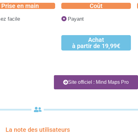
Prise en main
Coût
ez facile
Payant
Achat
à partir de 19,99€
Site officiel : Mind Maps Pro
La note des utilisateurs