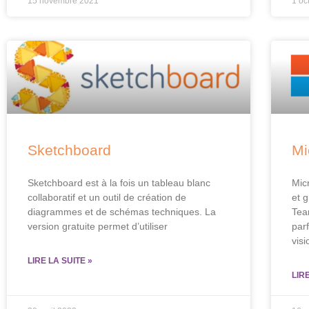
15 novembre 2021
1 oc
Sketchboard
Mi
Sketchboard est à la fois un tableau blanc
Micr
collaboratif et un outil de création de
et g
diagrammes et de schémas techniques. La
Tea
version gratuite permet d’utiliser
par
vis
LIRE LA SUITE »
LIR