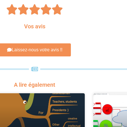





Vos avis
Laissez-nous votre avis !!
A lire également