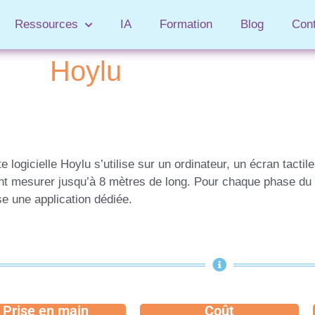
Ressources
IA
Formation
Blog
Con
Hoylu
te logicielle Hoylu s’utilise sur un ordinateur, un écran tactil
t mesurer jusqu’à 8 mètres de long. Pour chaque phase du 
e une application dédiée.
Prise en main
Coût