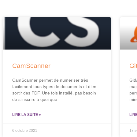
CamScanner
Gi
CamScanner permet de numériser très
Git
facilement tous types de documents et d’en
map
sortir des PDF. Une fois installé, pas besoin
per
de s’inscrire à quoi que
min
LIRE LA SUITE »
LIR
6 octobre 2021
17 