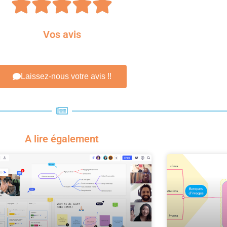





Vos avis
Laissez-nous votre avis !!
A lire également