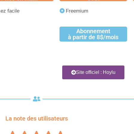
ez facile
Freemium
Abonnement
à partir de 8$/mois
Site officiel : Hoylu
La note des utilisateurs