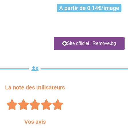
A partir de 0,14€/image
Site officiel : Remove.bg
La note des utilisateurs





Vos avis