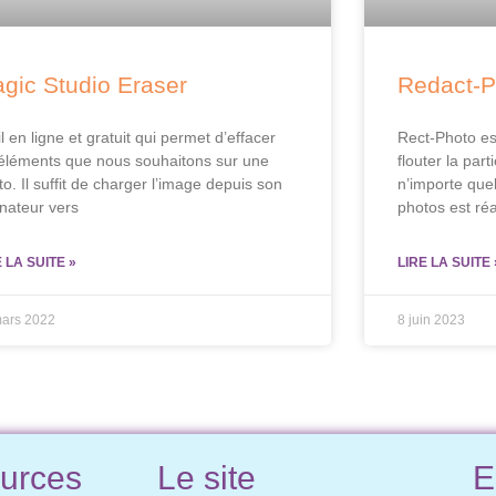
gic Studio Eraser
Redact-P
l en ligne et gratuit qui permet d’effacer
Rect-Photo est
 éléments que nous souhaitons sur une
flouter la par
o. Il suffit de charger l’image depuis son
n’importe que
inateur vers
photos est réa
E LA SUITE »
LIRE LA SUITE 
mars 2022
8 juin 2023
urces
Le site
E