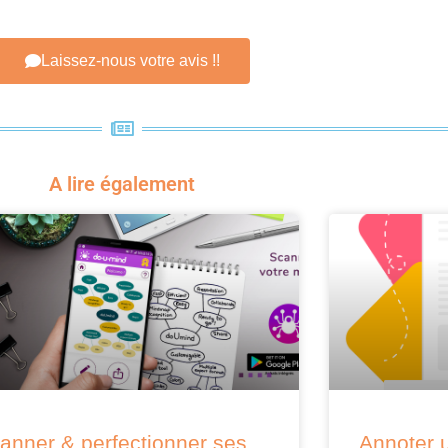
Laissez-nous votre avis !!
A lire également
anner & perfectionner ses
Annoter u