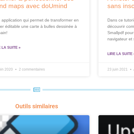
nd maps avec doUmind
sans insc
 application qui permet de transformer en
Dans ce tutori
ier éditable une carte à bulles dessinée à
découvrir comm
main!
Smallpdf pour
navigateur et 
E LA SUITE »
LIRE LA SUITE 
uin 2020
2 commentaires
23 juin 2021
Outils similaires