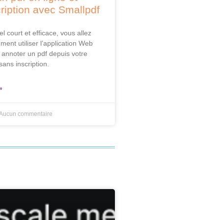
ription avec Smallpdf
el court et efficace, vous allez
ent utiliser l’application Web
 annoter un pdf depuis votre
sans inscription.
»
Aucun commentaire