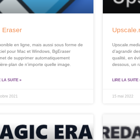
 Eraser
Upscale.
ponible en ligne, mais aussi sous forme de
Upscale.media 
iciel pour Mac et Windows, BgEraser
d’agrandir de
met de supprimer automatiquement
qualité, en évi
rière-plan de n’importe quelle image.
dessous, un ra
E LA SUITE »
LIRE LA SUITE 
tobre 2021
15 mai 2022