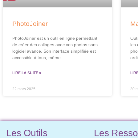
PhotoJoiner
Ma
PhotoJoiner est un outil en ligne permettant
Outi
de créer des collages avec vos photos sans
les
logiciel avancé. Son interface simplifiée est
phot
accessible à tous, même
ord
LIRE LA SUITE »
LIR
22 mars 2025
30 
Les Outils
Les Resso