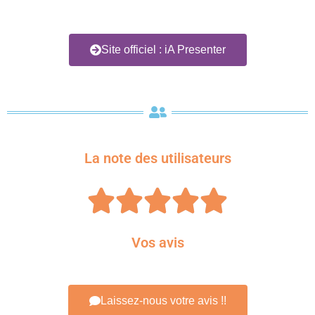
Site officiel : iA Presenter
La note des utilisateurs





Vos avis
Laissez-nous votre avis !!