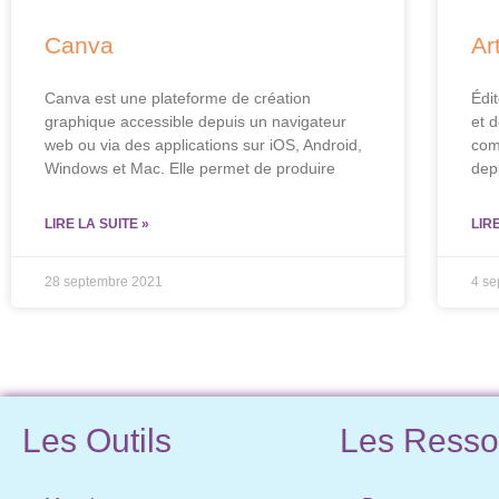
Canva
Ar
Canva est une plateforme de création
Édi
graphique accessible depuis un navigateur
et 
web ou via des applications sur iOS, Android,
com
Windows et Mac. Elle permet de produire
dep
LIRE LA SUITE »
LIR
28 septembre 2021
4 s
Les Outils
Les Resso