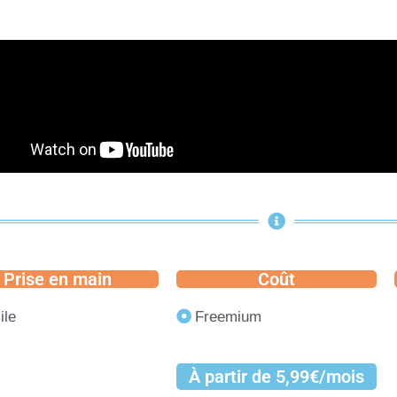
Prise en main
Coût
ile
Freemium
À partir de 5,99€/mois