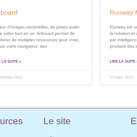
tboard
Runway 
teur d’images vectorielles, de pistes audio
Runway est un
de vidéo tout en un. Artboard permet de
la création et
biner de multiples ressources pour créer,
par intelligenc
uis votre navigateur, des
produire des
E LA SUITE »
LIRE LA SUITE 
eptembre 2022
14 mars 2023
urces
Le site
E