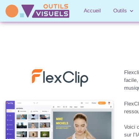
Accueil
Outils
Flexcl
facile
musiqu
FlexCl
ressou
Voici 
sur l’